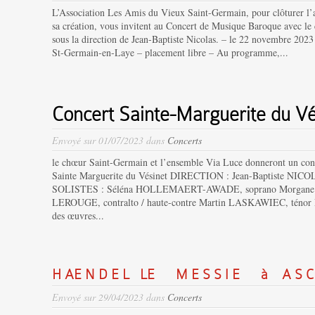
L’Association Les Amis du Vieux Saint-Germain, pour clôturer l
sa création, vous invitent au Concert de Musique Baroque avec l
sous la direction de Jean-Baptiste Nicolas. – le 22 novembre 20
St-Germain-en-Laye – placement libre – Au programme,...
Concert Sainte-Marguerite du Vé
Envoyé sur 01/07/2023 dans
Concerts
le chœur Saint-Germain et l’ensemble Via Luce donneront un conc
Sainte Marguerite du Vésinet DIRECTION : Jean-Baptiste NIC
SOLISTES : Séléna HOLLEMAERT-AWADE, soprano Morgane 
LEROUGE, contralto / haute-contre Martin LASKAWIEC, ténor
des œuvres...
H AE N D E L LE M E S S I E à A S C H
Envoyé sur 29/04/2023 dans
Concerts