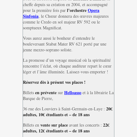
cheffe depuis sa création en 2004, et accompagné
l’orchestre
Opera
pour la première fois par
Sinfonia
, le Chœur donnera des œuvres majeures
comme le Credo en sol majeur RV 592 ou le
somptueux Magnificat.
Vous aurez aussi le bonheur d’entendre le
bouleversant Stabat Mater RV 621 porté par une
jeune mezzo-soprano soliste.
La promesse d’un voyage musical où la spiritualité
rencontre l’éclat, où chaque auditeur repart le cœur
léger et l’âme illuminée. Laissez-vous emporter !
Réservez dès à présent vos places !
en prévente
Helloasso
Billets
sur
et à la librairie La
Barque de Pierre,
20€
36 rue des Louviers à Saint-Germain-en-Laye :
adultes, 10€ étudiants et – de 18 ans
vente sur place
22€
Billets en
avant les concerts :
adultes, 12€ étudiants et – de 18 ans