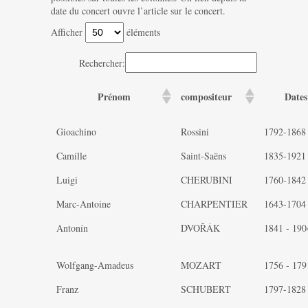
date du concert ouvre l’article sur le concert.
Afficher
éléments
Rechercher:
Prénom
compositeur
Dat
Gioachino
Rossini
1792-1868
Camille
Saint-Saëns
1835-1921
Luigi
CHERUBINI
1760-1842
Marc-Antoine
CHARPENTIER
1643-1704
Antonín
DVOŘÁK
1841 - 190
Wolfgang-Amadeus
MOZART
1756 - 179
Franz
SCHUBERT
1797-1828