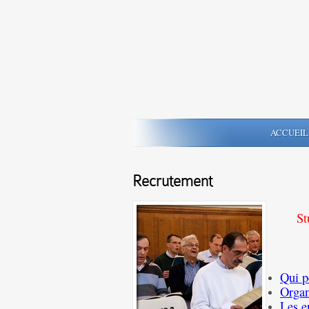
ACCUEIL
Recrutement
St
Qui p
Organ
Les e