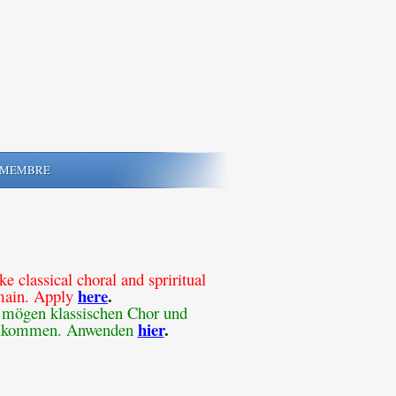
MEMBRE
e classical choral and spriritual
here
.
main. Apply
ie mögen klassischen Chor und
hier
.
willkommen. Anwenden