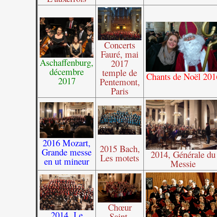
Concerts
Fauré, mai
Aschaffenburg,
2017
décembre
temple de
Chants de Noël 201
2017
Pentemont,
Paris
2016 Mozart,
2015 Bach,
Grande messe
2014, Générale du
Les motets
en ut mineur
Messie
Chœur
2014, Le
Saint-