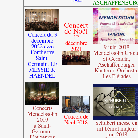
ASCHAFFENBUR
Concert
de Noël
Concert du 3
12
décembre
décembre
2022 avec
9 juin 2019
2021
l’orchestre
Mendelssohn Chœu
Saint-
St-Germain,
Germain. LE
Aschaffenburger
MESSIE de
Kantorei, Orchestr
HÄENDEL
Les Pléiades
Concerts
Mendelssohn
Concert de
2019
Noël 2018
Schubert messe en
à Saint-
mi bémol majeur
Germain-
juin 2018
L’auxerrois