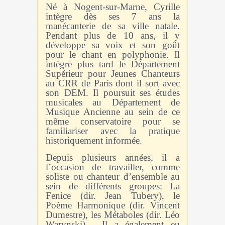
Né à Nogent-sur-Marne, Cyrille
intègre dès ses 7 ans la
manécanterie de sa ville natale.
Pendant plus de 10 ans, il y
développe sa voix et son goût
pour le chant en polyphonie. Il
intègre plus tard le Département
Supérieur pour Jeunes Chanteurs
au CRR de Paris dont
il sort avec
son DEM. Il poursuit ses études
musicales au Département de
Musique Ancienne au sein de ce
même conservatoire pour se
familiariser avec la
pratique
historiquement informée.
Depuis plusieurs années, il a
l’occasion de travailler, comme
soliste ou chanteur d’ensemble au
sein de différents groupes: La
Fenice (dir. Jean Tubery), le
Poème
Harmonique (dir. Vincent
Dumestre), les Métaboles (dir. Léo
Warynski)… Il a également eu