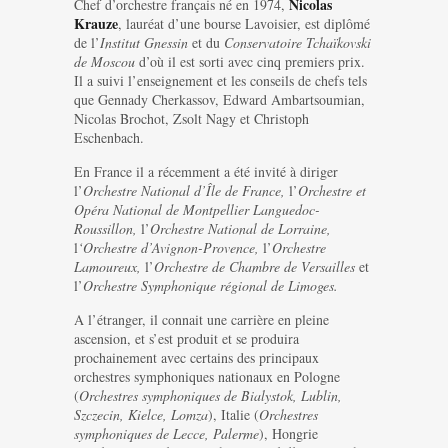
Nicolas
Chef d’orchestre français né en 1974,
Krauze
, lauréat d’une bourse Lavoisier, est diplômé
de l’
Institut Gnessin
et du
Conservatoire Tchaïkovski
de Moscou
d’où il est sorti avec cinq premiers prix.
Il a suivi l’enseignement et les conseils de chefs tels
que Gennady Cherkassov, Edward Ambartsoumian,
Nicolas Brochot, Zsolt Nagy et Christoph
Eschenbach.
En France il a récemment a été invité à diriger
l’
Orchestre National d’Île de France,
l’
Orchestre et
Opéra National de Montpellier Languedoc-
Roussillon,
l’
Orchestre National de Lorraine,
l
‘Orchestre d’Avignon-Provence,
l’
Orchestre
Lamoureux,
l’
Orchestre de Chambre de Versailles
et
l’
Orchestre Symphonique régional de Limoges.
A l’étranger, il connait une carrière en pleine
ascension, et s’est produit et se produira
prochainement avec certains des principaux
orchestres symphoniques nationaux en Pologne
(
Orchestres sy
mphoniques de Bialystok, Lublin,
Szczecin, Kielce, Lomza
), Italie (
Orchestres
symphoniques de Lecce, Palerme
), Hongrie