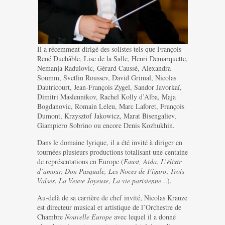
Il a récemment dirigé des solistes tels que François-
René Duchâble, Lise de la Salle, Henri Demarquette,
Nemanja Radulovic, Gérard Caussé, Alexandra
Soumm, Svetlin Roussev, David Grimal, Nicolas
Dautricourt, Jean-François Zygel, Sandor Javorkaï,
Dimitri Maslennikov, Rachel Kolly d’Alba, Maja
Bogdanovic, Romain Leleu, Marc Laforet, François
Dumont, Krzysztof Jakowicz, Marat Bisengaliev,
Giampiero Sobrino ou encore Denis Kozhukhin.
Dans le domaine lyrique, il a été invité à diriger en
tournées plusieurs productions totalisant une centaine
de représentations en Europe (
Faust,
Aida
,
L’élixir
d’amour, Don Pasquale, Les Noces de Figaro
,
Trois
Valses
,
La Veuve Joyeuse
,
La vie parisienne…
).
Au-delà de sa carrière de chef invité, Nicolas Krauze
est directeur musical et artistique de l’Orchestre de
Chambre
Nouvelle Europe
avec lequel il a donné