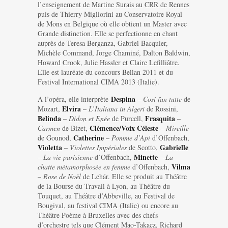
l’enseignement de Martine Surais au CRR de Rennes
puis de Thierry Migliorini au Conservatoire Royal
de Mons en Belgique où elle obtient un Master avec
Grande distinction. Elle se perfectionne en chant
auprès de Teresa Berganza, Gabriel Bacquier,
Michèle Command, Jorge Chaminé, Dalton Baldwin,
Howard Crook, Julie Hassler et Claire Lefilliâtre.
Elle est lauréate du concours Bellan 2011 et du
Festival International CIMA 2013 (Italie).
Despina
A l’opéra, elle interprète
–
Cosi fan tutte
de
Elvira
Mozart,
–
L’Italiana in Algeri
de Rossini,
Belinda
Frasquita
–
Didon et Enée
de Purcell,
–
Clémence/Voix Céleste
Carmen
de Bizet,
–
Mireille
Catherine
de Gounod,
–
Pomme d’Api
d’Offenbach,
Violetta
Gabrielle
–
Violettes Impériales
de Scotto,
Minette
–
La vie parisienne
d’Offenbach,
–
La
Vilma
chatte métamorphosée en femme
d’Offenbach,
–
Rose de Noël
de Lehár. Elle se produit au Théâtre
de la Bourse du Travail à Lyon, au Théâtre du
Touquet, au Théâtre d’Abbeville, au Festival de
Bougival, au festival CIMA (Italie) ou encore au
Théâtre Poème à Bruxelles avec des chefs
d’orchestre tels que Clément Mao-Takacz, Richard