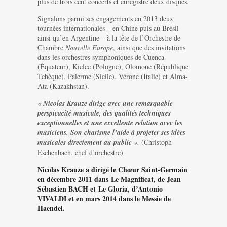
plus de trois cent concerts et enregistré deux disques.
Signalons parmi ses engagements en 2013 deux
tournées internationales – en Chine puis au Brésil
ainsi qu’en Argentine – à la tête de l’Orchestre de
Chambre
Nouvelle Europe
, ainsi que des invitations
dans les orchestres symphoniques de Cuenca
(Équateur), Kielce (Pologne), Olomouc (République
Tchèque), Palerme (Sicile), Vérone (Italie) et Alma-
Ata (Kazakhstan).
«
Nicolas Krauze dirige avec une remarquable
perspicacité musicale, des qualités techniques
exceptionnelles et une excellente relation avec les
musiciens. Son charisme l’aide à projeter ses idées
musicales directement au public
».
(Christoph
Eschenbach, chef d’orchestre)
Nicolas Krauze a dirigé le Chœur Saint-Germain
en décembre 2011 dans Le Magnificat, de Jean
Sébastien BACH et Le Gloria, d’Antonio
VIVALDI et en mars 2014 dans le Messie de
Haendel.