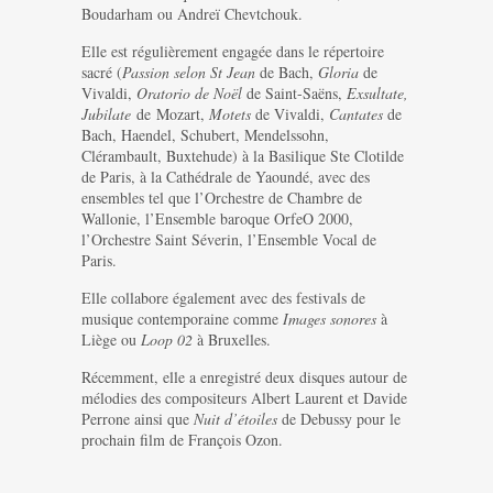
Boudarham ou Andreï Chevtchouk.
Elle est régulièrement engagée dans le répertoire
sacré (
Passion selon St Jean
de Bach,
Gloria
de
Vivaldi,
Oratorio de Noël
de Saint-Saëns,
Exsultate,
Jubilate
de Mozart,
Motets
de Vivaldi,
Cantates
de
Bach, Haendel, Schubert, Mendelssohn,
Clérambault, Buxtehude) à la Basilique Ste Clotilde
de Paris, à la Cathédrale de Yaoundé, avec des
ensembles tel que l’Orchestre de Chambre de
Wallonie, l’Ensemble baroque OrfeO 2000,
l’Orchestre Saint Séverin, l’Ensemble Vocal de
Paris.
Elle collabore également avec des festivals de
musique contemporaine comme
Images sonores
à
Liège ou
Loop 02
à Bruxelles.
Récemment, elle a enregistré deux disques autour de
mélodies des compositeurs Albert Laurent et Davide
Perrone ainsi que
Nuit d’étoiles
de Debussy pour le
prochain film de François Ozon.