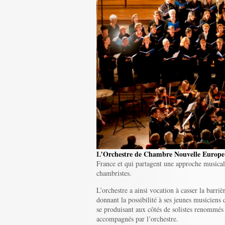
L’
Orchestre de Chambre Nouvelle Europe
France et qui partagent une approche musicale
chambristes.
L’orchestre a ainsi vocation à casser la barrièr
donnant la possibilité à ses jeunes musiciens
se produisant aux côtés de solistes renommés
accompagnés par l’orchestre.