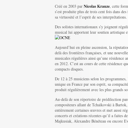
Nicolas Krauze
Créé en 2003 par
, cette for
s’est produite plus de trois cent fois dans de
sa virtuosité et l’esprit de ses interprétations.
Des solistes internationaux s’y joignent régu
musical lui apportent leur soutien artistique 
Aujourd’hui en pleine ascension, la réputati
delà des frontières françaises, et une nouvell
musicales régulières ainsi qu’une résidence a
en 2012. C’est au cours de cette résidence que
compacts disques.
De 12 à 25 musiciens selon les programmes,
unique en France par son esprit, sa compacité,
produit régulièrement avec les plus grands sol
Au-delà de son répertoire de prédilection pa
compositeurs allant de Tchaïkovski à Bartok, 
entièrement certaines œuvres et met aussi rég
concerts et créations récentes qu’il a faites 
Majkusiak, Alexandre Bénéteau ou encore Ev