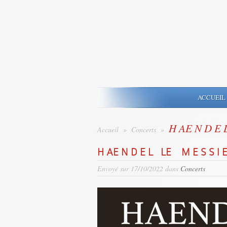
ACCUEIL
H AE N D E
Accueil
»
Concerts
»
H AE N D E L LE M E S S I E
Envoyé sur 17/10/2022 dans
Concerts