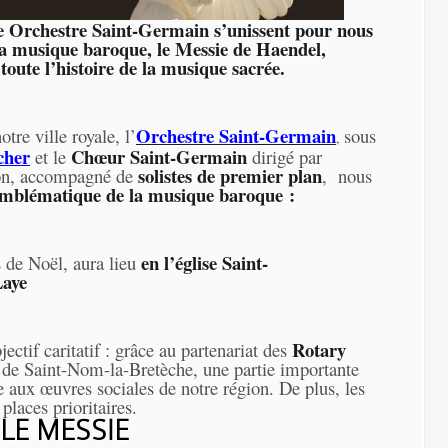
e Orchestre Saint-Germain s’unissent pour nous
 la musique baroque, le Messie de Haendel,
 toute l’histoire de la musique sacrée.
Orchestre Saint-Germain
re ville royale, l’
sous
,
cher
Chœur Saint-Germain
et le
dirigé par
solistes de premier plan
ion, accompagné de
, nous
emblématique de la musique baroque :
en l’église Saint-
 de Noël, aura lieu
Laye
Rotary
ectif caritatif : grâce au partenariat des
de Saint-Nom-la-Bretèche, une partie importante
ée aux œuvres sociales de notre région. De plus, les
places prioritaires.
LE MESSIE