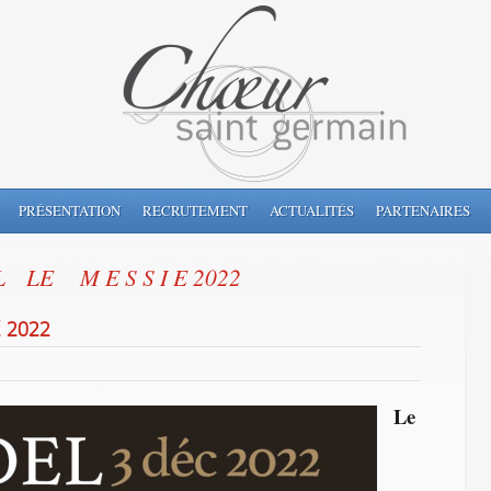
PRÉSENTATION
RECRUTEMENT
ACTUALITÉS
PARTENAIRES
 L LE M E S S I E 2022
 2022
Le