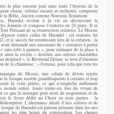
io le plus souvent joué dans toute l’histoire de la
pour chœur, solistes vocaux et orchestre, composée
és de la Bible, Ancien comme Nouveau Testament.
s, Haendel revient à la vie en découvrant la
rles Jennens et compose l’oratorio en 24 jours. Il se
e Tout Puissant de sa résurrection créatrice. Le Messie
épasse toutes celles de Haendel : cet oratorio fut
et le succès fut retentissant lors de la création : la
on avait demandé aux messieurs de « renoncer à porter
« sans robe à paniers », pour ménager de la place à
r ainsi la recette « destinée aux œuvres charitables
was despised », le Révérend Delany se leva d’émotion
tion de la chanteuse : « Femme, pour cela que tous tes
tannique du Messie, une cabale de dévots rejette
ue la fresque semble grandiloquente à certains et trop
gerait la vraie prière, ce qui n’empêcha nullement
du monde entier. Jouée trente-six fois du vivant de
nt ce que la musique peut avoir de majestueux et de
sit le livret dédié au Christ en trois parties : la
Rédemption. L’alternance idéale d’airs solistes et de
 lyrique de Haendel est partout présente dans les airs
 parmi les plus beaux du compositeur. Les chœurs