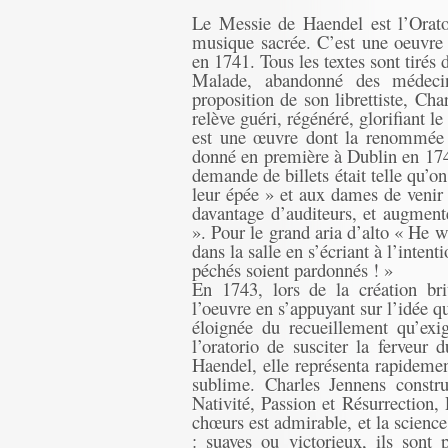
Le Messie de Haendel est l’Orator
musique sacrée. C’est une oeuvre 
en 1741. Tous les textes sont tir
Malade, abandonné des médecin
proposition de son librettiste, Cha
relève guéri, régénéré, glorifiant l
est une œuvre dont la renommée d
donné en première à Dublin en 1742, 
demande de billets était telle qu’
leur épée » et aux dames de venir 
davantage d’auditeurs, et augmente
». Pour le grand aria d’alto « He 
dans la salle en s’écriant à l’inten
péchés soient pardonnés ! »
En 1743, lors de la création bri
l’oeuvre en s’appuyant sur l’idée q
éloignée du recueillement qu’exi
l’oratorio de susciter la ferveur 
Haendel, elle représenta rapideme
sublime. Charles Jennens construi
Nativité, Passion et Résurrection, 
chœurs est admirable, et la science
: suaves ou victorieux, ils sont