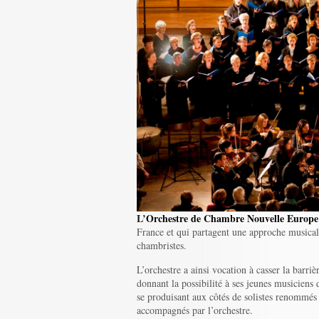
L’
Orchestre de Chambre Nouvelle Europe
France et qui partagent une approche musicale
chambristes.
L’orchestre a ainsi vocation à casser la barrièr
donnant la possibilité à ses jeunes musiciens
se produisant aux côtés de solistes renommés
accompagnés par l’orchestre.