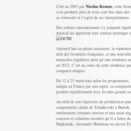
Nicolas Krauze
Créé en 2003 par
, cette for
s’est produite plus de trois cent fois dans de
sa virtuosité et l’esprit de ses interprétations.
Des solistes internationaux s’y joignent régu
musical lui apportent leur soutien artistique 
Aujourd’hui en pleine ascension, la réputati
delà des frontières françaises, et une nouvell
musicales régulières ainsi qu’une résidence a
en 2012. C’est au cours de cette résidence que
compacts disques.
De 12 à 25 musiciens selon les programmes,
unique en France par son esprit, sa compacité,
produit régulièrement avec les plus grands sol
Au-delà de son répertoire de prédilection pa
compositeurs allant de Tchaïkovski à Bartok, 
entièrement certaines œuvres et met aussi rég
concerts et créations récentes qu’il a faites 
Majkusiak, Alexandre Bénéteau ou encore Ev